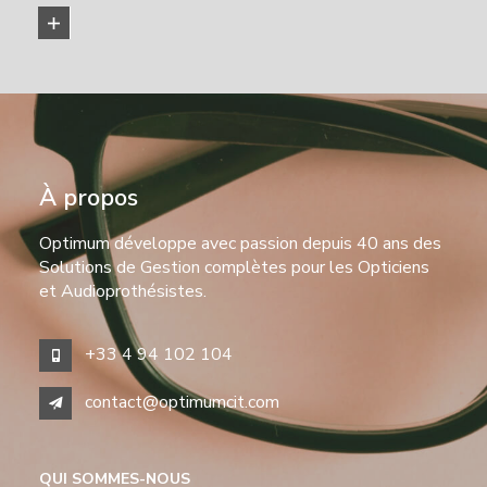
EN SAVOIR PLUS
À propos
Optimum développe avec passion depuis 40 ans des
Solutions de Gestion complètes pour les Opticiens
et Audioprothésistes.
+33 4 94 102 104
contact@optimumcit.com
QUI SOMMES-NOUS