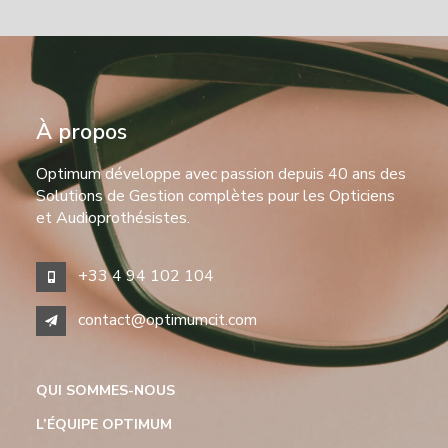
À propos
Optimum développe avec passion depuis 40 ans des
Solutions de Gestion complètes pour les Opticiens
et Audioprothésistes.
+33 4 94 102 104
contact@optimumcit.com
QUI SOMMES-NOUS
L’ÉQUIPE OPTIMUM