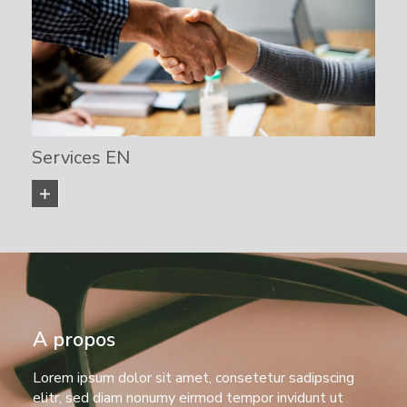
Services EN
KNOW MORE
A propos
Lorem ipsum dolor sit amet, consetetur sadipscing
elitr, sed diam nonumy eirmod tempor invidunt ut