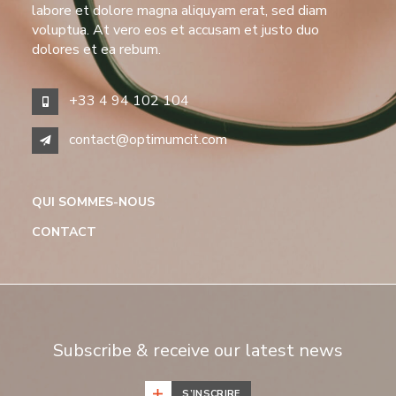
labore et dolore magna aliquyam erat, sed diam
voluptua. At vero eos et accusam et justo duo
dolores et ea rebum.
+33 4 94 102 104
contact@optimumcit.com
QUI SOMMES-NOUS
CONTACT
Subscribe & receive our latest news
S’INSCRIRE